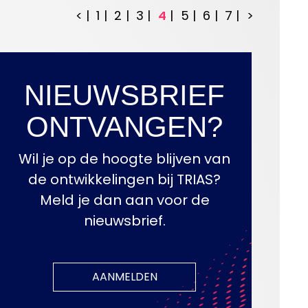
<
1
2
3
4
5
6
7
>
NIEUWSBRIEF
ONTVANGEN?
Wil je op de hoogte blijven van
de ontwikkelingen bij TRIAS?
Meld je dan aan voor de
nieuwsbrief.
AANMELDEN