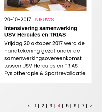
20-10-2017 |
NIEUWS
Intensivering samenwerking
USV Hercules en TRIAS
Vrijdag 20 oktober 2017 werd de
handtekening gezet onder de
samenwerkingsovereenkomst
tussen USV Hercules en TRIAS
Fysiotherapie & Sportrevalidatie.
<
1
2
3
4
5
6
7
>