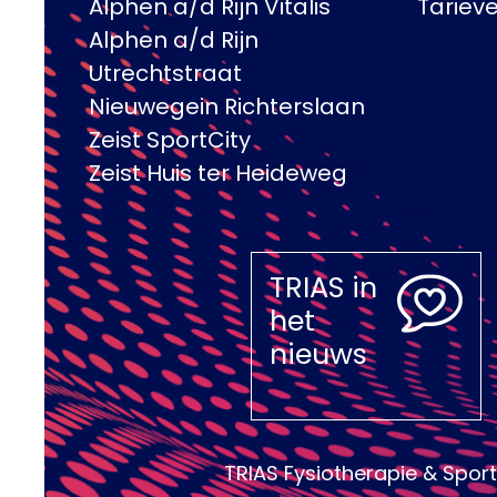
Alphen a/d Rijn Vitalis
Tariev
Alphen a/d Rijn
Utrechtstraat
Nieuwegein Richterslaan
Zeist SportCity
Zeist Huis ter Heideweg
TRIAS in
het
nieuws
TRIAS Fysiotherapie & Sport