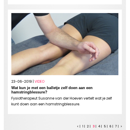
23-06-2019 |
VIDEO
Wat kun je met een balletje zelf doen aan een
hamstringblessure?
Fysiotherapeut Susanne van der Hoeven vertelt wat je zelf
kunt doen aan een hamstringblessure.
<
1
2
3
4
5
6
7
>