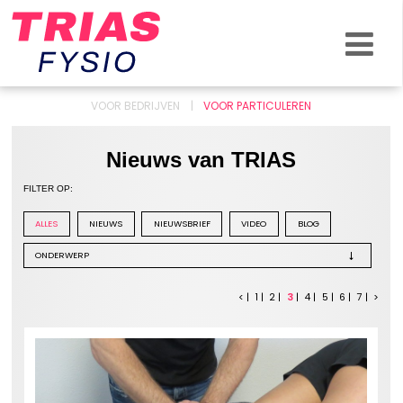
KLACHTEN & BLESSURES
ZO HELPEN WE JOU
OVER ONS
VOOR BEDRIJVEN
VOOR PARTICULEREN
NIEUWS
Nieuws van TRIAS
CONTACT
FILTER OP:
ALLES
NIEUWS
NIEUWSBRIEF
VIDEO
BLOG
<
1
2
3
4
5
6
7
>