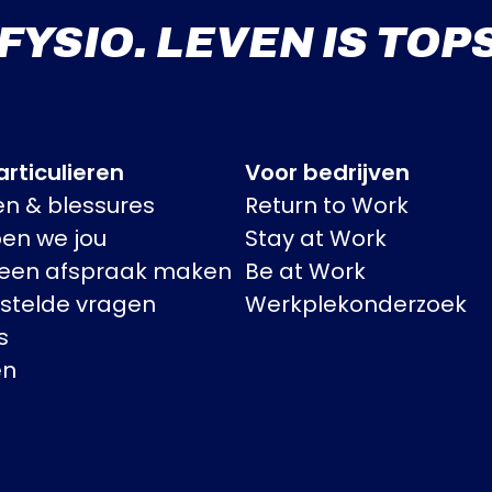
 FYSIO. LEVEN IS TOP
rticulieren
Voor bedrijven
en & blessures
Return to Work
pen we jou
Stay at Work
 een afspraak maken
Be at Work
stelde vragen
Werkplekonderzoek
s
en