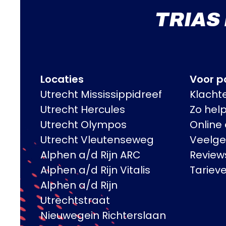
TRIAS
Locaties
Voor pa
Utrecht Mississippidreef
Klacht
Utrecht Hercules
Zo hel
Utrecht Olympos
Online
Utrecht Vleutenseweg
Veelge
Alphen a/d Rijn ARC
Review
Alphen a/d Rijn Vitalis
Tariev
Alphen a/d Rijn
Utrechtstraat
Nieuwegein Richterslaan