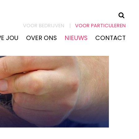
KLACHTEN &
VOOR BEDRIJVEN
VOOR PARTICULEREN
BLESSURES
WE JOU
OVER ONS
NIEUWS
CONTACT
ZO HELPEN WE
JOU
OVER ONS
NIEUWS
CONTACT