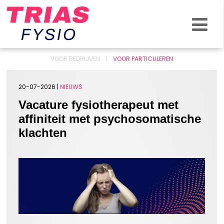
KLACHTEN & BLESSURES
ZO HELPEN WE JOU
OVER ONS
VOOR BEDRIJVEN
VOOR PARTICULEREN
NIEUWS
20-07-2026 |
NIEUWS
CONTACT
Vacature fysiotherapeut met
affiniteit met psychosomatische
klachten