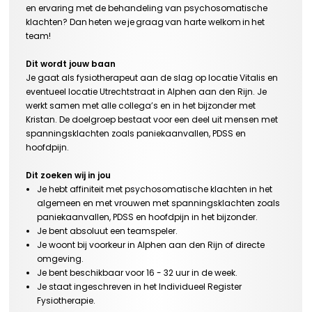
en ervaring
met
de behandeling van
psychosomatische
klachten
? Dan heten we je graag van harte welkom in het
team!
Dit wordt jouw baan
Je gaat als fysiotherapeut aan de slag op locatie
Vitalis en
eventueel locatie Utrechtstraat
in Alphen aan den Rijn
.
Je
werkt samen met
alle
collega’s
en in het bijzonder met
Kristan. De doelgroep
bestaat voor een deel uit
mensen
met
spanningsklachten zoals paniekaanvallen, PDSS en
hoofdpijn.
Dit zoeken wij in jou
Je hebt affiniteit met
psychosomatische klachten
in het
algemeen en
met
vrouwen
met
spanningsklachten zoals
paniekaanvallen, PDSS en hoofdpijn
in
het bijzonder
.
Je bent absoluut een teamspeler.
Je woont bij voorkeur in
Alphen aan den Rijn
of directe
omgeving.
Je bent beschikbaar voor
16 - 32 uur
in de week.
Je staat ingeschreven in het
Individueel R
egister
Fysiotherapie
.