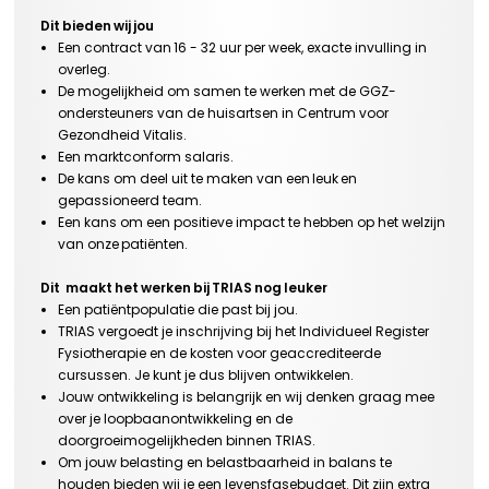
Dit bieden wij jou
Een contract van
16
-
32
uur per week, exacte invulling in
overleg.
De mogelijkheid
om samen te werken met de GGZ-
ondersteuners van de huisartsen in Centrum voor
Gezondheid Vitalis.
Een marktconform salaris.
De kans om deel uit te maken van een leuk en
gepassioneerd team.
Een kans om een positieve impact te hebben op het welzijn
van onze patiënten.
Dit maakt
het werken bij TRIAS nog leuker
Een patiëntpopulatie
die past bij jou
.
TRIAS vergoedt je inschrijving bij het
Individueel Register
Fysiotherapie en de kosten voor geaccrediteerde
cursussen. Je kunt je dus blijven ontwikkelen.
Jouw ontwikkeling is belangrijk en wij denken graag mee
over je loopbaanontwikkeling en de
doorgroeimogelijkheden binnen TRIAS.
Om jouw belasting en belastbaarheid in balans te
houden bieden wij je een levensfasebudget. Dit zijn extra