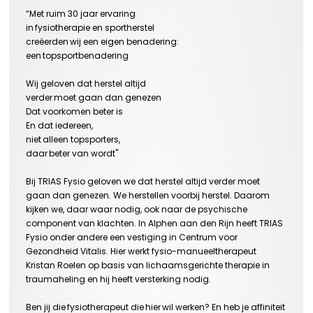
“Met ruim 30 jaar ervaring
in
fysiotherapie en sportherstel
creëerden
wij een eigen benadering:
een
topsportbenadering
Wij geloven dat herstel altijd
verder
moet gaan dan genezen
Dat voorkomen beter is
En dat iedereen,
niet
alleen topsporters,
daar
beter van wordt"
Bij TRIAS Fysio geloven we dat herstel altijd verder moet
gaan dan genezen. We herstellen voorbij herstel. Daarom
kijken we
, daar waar nodig,
ook naar de psychische
component
van klachten.
In Alphen aan den Rijn heeft TRIAS
Fysio
onder andere
een vestiging in Centrum voor
Gezondheid Vitalis
. Hier werkt
fysio-manueeltherapeut
Kristan
Roelen
op basis van
lichaamsgerichte therapie in
traumaheling
en hij heeft versterking nodig.
Ben jij die fysiotherapeut die hier wil werken? En heb je affiniteit