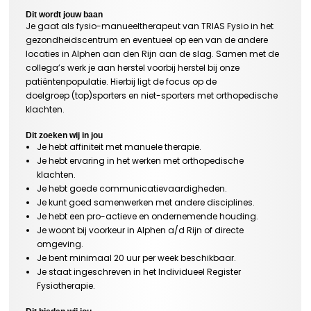
Dit wordt jouw baan
Je gaat als fysio-manueeltherapeut van TRIAS Fysio in het
gezondheidscentrum en eventueel op een van de andere
locaties in Alphen aan den Rijn aan de slag. Samen met de
collega’s werk je aan herstel voorbij herstel bij onze
patiëntenpopulatie. Hierbij ligt de focus op de
doelgroep (top)sporters en niet-sporters met orthopedische
klachten.
Dit zoeken wij in jou
Je hebt affiniteit met manuele therapie.
Je hebt ervaring in het werken met orthopedische
klachten.
Je hebt goede communicatievaardigheden.
Je kunt goed samenwerken met andere disciplines.
Je hebt een pro-actieve en ondernemende houding.
Je woont bij voorkeur in Alphen a/d Rijn of directe
omgeving.
Je bent minimaal 20 uur per week beschikbaar.
Je staat ingeschreven in het Individueel Register
Fysiotherapie.