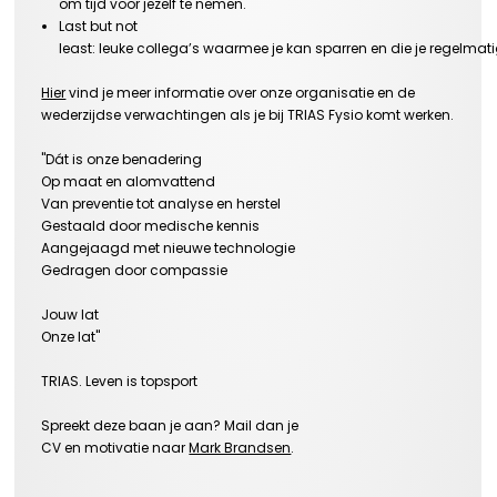
om tijd voor jezelf te nemen.
Last but not
least: leuke collega’s waarmee je kan sparren en die je regelmatig
Hier
vind je meer informatie over onze organisatie en de
wederzijdse verwachtingen als je bij TRIAS Fysio komt werken.
"Dát is onze benadering
Op maat en alomvattend
Van preventie tot analyse en herstel
Gestaald door medische kennis
Aangejaagd met nieuwe technologie
Gedragen door compassie
Jouw lat
Onze lat"
TRIAS. Leven is topsport
Spreekt deze baan je aan? Mail dan je
CV en motivatie naar
Mark Brandsen
.