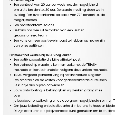
Dit bieden wij jou
Een contract van 20 uur per week met de mogelijkheid
om uit te breiden tot 30 uur. De exacte invulling doen we in
overleg. Een overeenkomst op basis van ZZP behoort tot de
mogelijkheden.
Een marktconform salaris.
De kans om deel uit te maken van een leuk en
gepassioneerd team.
Een kans om een positieve impact te hebben op het welzijn
van onze patiënten.
Dit maakt het werken bij TRIAS nog leuker
Een patiëntpopulatie die bij je affiniteit past.
Een traineeship waarin je kennismaakt met de TRIAS-
methode en leert behandelen volgens deze unieke methode.
TRIAS vergoedt je inschrijving bij het Individueel Register
Fysiotherapie en de kosten voor geaccrediteerde cursussen.
Je kunt je dus blijven ontwikkelen.
Jouw ontwikkeling is belangrijk en wij denken graag mee
over
je loopbaanontwikkeling en de doorgroeimogelijkheden binnen 
Om jouw belasting en belastbaarheid in balans te houden bieden
Dit zijn extra uren die je bijvoorbeeld kunt gebruiken om te studer