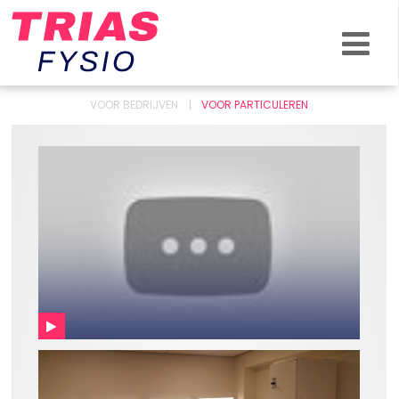
KLACHTEN & BLESSURES
ZO HELPEN WE JOU
OVER ONS
VOOR BEDRIJVEN
VOOR PARTICULEREN
NIEUWS
CONTACT