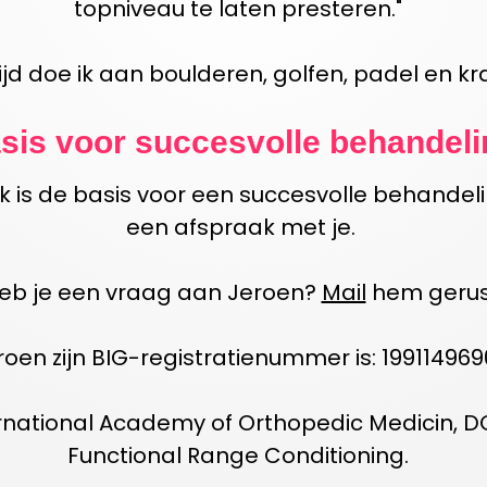
topniveau te laten presteren."
tijd
doe
ik
aan
boulderen
, golfen,
padel
en kra
sis voor succesvolle behandeli
 is de basis voor een succesvolle behandel
een afspraak met j
e.
eb je een vraag aan Jeroen?
Mail
hem gerus
roen zijn BIG-registratienummer is
:
199114969
rnational
A
cademy of
O
rthopedic
M
edicin
,
D
F
unctional
R
ange
C
onditioning
.