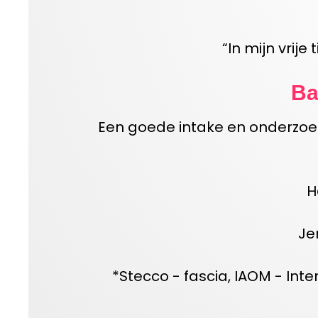
“
In
m
ijn vrije 
Ba
Een goede intake en onderzoek
H
Je
*
Stecco
-
fascia, IAOM
-
Inte