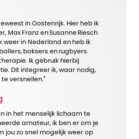
weest in Oostenrijk. Hier heb ik
er, Max Franz
en
Susanne
Riesch
ik weer in Nederland en heb ik
allers, boksers en rugbyers.
erapie. Ik gebruik hierbij
 Dit integreer ik, waar nodig,
 te versnellen
.
"
g
n in het menselijk lichaam te
neerde amateur, ik ben er om je
m jou zo snel mogelijk weer op