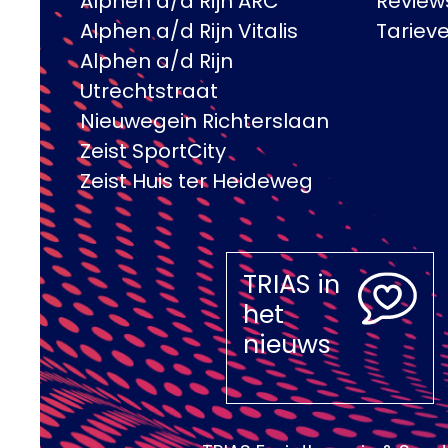
Alphen a/d Rijn ARC
Review
Alphen a/d Rijn Vitalis
Tariev
Alphen a/d Rijn
Utrechtstraat
Nieuwegein Richterslaan
Zeist SportCity
Zeist Huis ter Heideweg
TRIAS in
het
nieuws