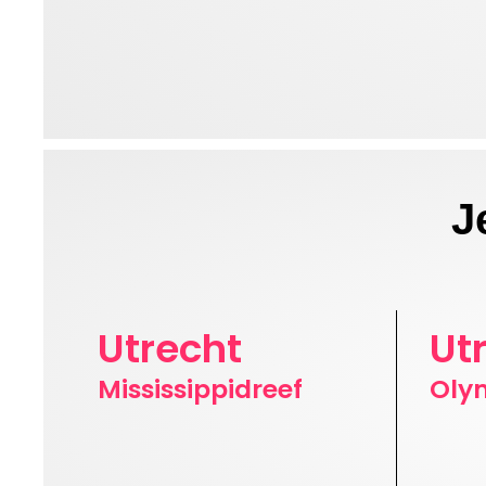
J
Utrecht
Ut
Mississippidreef
Oly