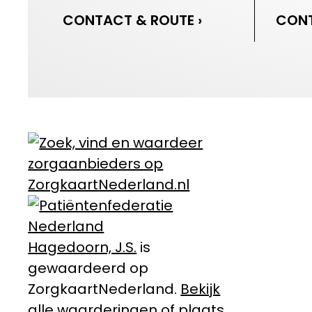
CONTACT & ROUTE ›
CONT
Hagedoorn, J.S.
is
gewaardeerd op
ZorgkaartNederland.
Bekijk
alle waarderingen
of
plaats