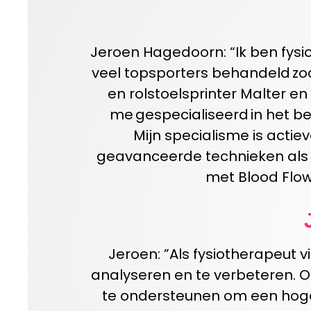
Jeroen Hagedoorn: “
Ik ben fys
veel topsporters behandeld zo
en rolstoelsprinter
Malter
en 
me gespecialiseerd in het b
Mijn specialisme is actie
geavanceerde technieken als V
met Blood Flow
Jer
oen
:
”
Als fysiotherapeut v
analyseren en te verbeteren. O
te ondersteunen
om
een hoge