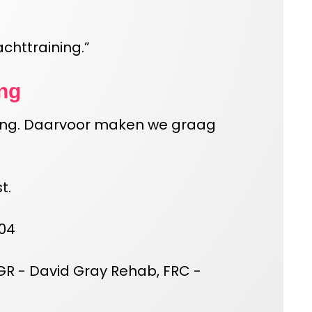
chttraining.
”
ng
ing. Daar
voor
maken we graag
t.
04
GR
-
David Gray Rehab
,
FRC
-