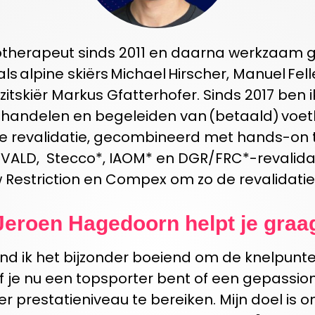
iotherapeut sinds 2011 en daarna werkzaam ge
als
alpine skiërs
Michael
Hirscher
, Manuel Fell
zitskiër Markus
Gfatterhofer
.
Sinds 2017 ben 
ehandelen en begeleiden van (betaald) voetb
ve revalidatie, gecombineerd met hands-on th
ALD, Stecco*, IAOM* en DGR/FRC*-revalidatie.
 Restriction en Compex om zo de revalidatie
Jeroen Hagedoorn
helpt je graa
ind ik het bijzonder boeiend om de knelpunte
f je nu een topsporter bent of een gepassio
r prestatieniveau
te bereiken
.
Mijn doel is o