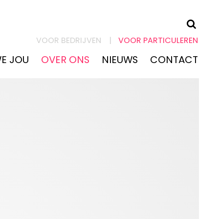
KLACHTEN &
VOOR BEDRIJVEN
VOOR PARTICULEREN
BLESSURES
WE JOU
OVER ONS
NIEUWS
CONTACT
ZO HELPEN WE
JOU
OVER ONS
NIEUWS
CONTACT